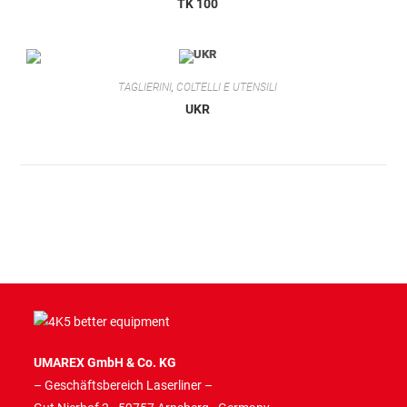
TK 100
TAGLIERINI
,
COLTELLI E UTENSILI
UKR
UMAREX GmbH & Co. KG
– Geschäftsbereich Laserliner –