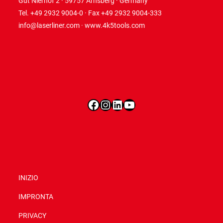
Gut Nierhof 2 · 59757 Arnsberg · Germany
Tel. +49 2932 9004-0 · Fax +49 2932 9004-333
info@laserliner.com
·
www.4k5tools.com
Facebook
Instagram
LinkedIn
YouTube
INIZIO
IMPRONTA
PRIVACY