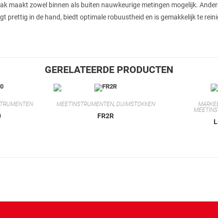
aak maakt zowel binnen als buiten nauwkeurige metingen mogelijk. Andere
gt prettig in de hand, biedt optimale robuustheid en is gemakkelijk te rein
GERELATEERDE PRODUCTEN
STRUMENTEN
MEETINSTRUMENTEN
,
DUIMSTOKKEN
MARKE
MEETIN
0
FR2R
L