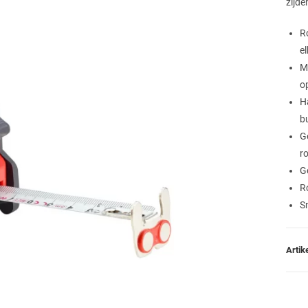
zijde
R
el
M
o
H
b
G
r
G
R
S
Arti