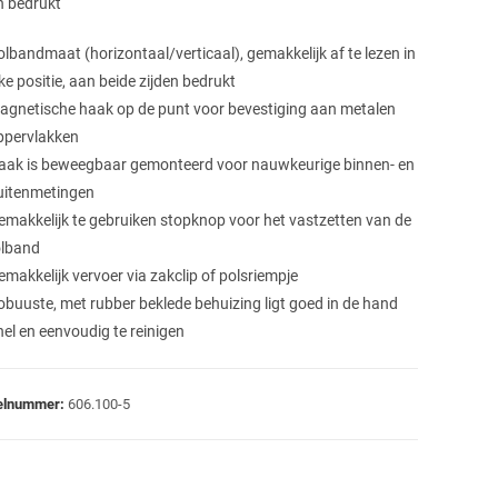
n bedrukt
olbandmaat (horizontaal/verticaal), gemakkelijk af te lezen in
ke positie, aan beide zijden bedrukt
agnetische haak op de punt voor bevestiging aan metalen
ppervlakken
aak is beweegbaar gemonteerd voor nauwkeurige binnen- en
uitenmetingen
emakkelijk te gebruiken stopknop voor het vastzetten van de
olband
emakkelijk vervoer via zakclip of polsriempje
obuuste, met rubber beklede behuizing ligt goed in de hand
nel en eenvoudig te reinigen
kelnummer:
606.100-5