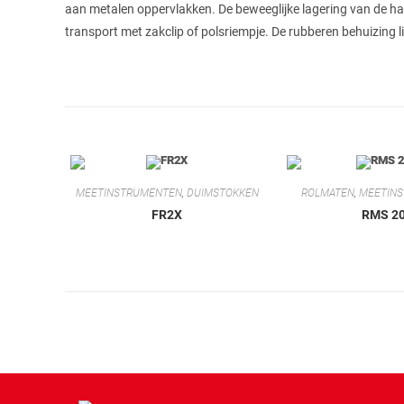
aan metalen oppervlakken. De beweeglijke lagering van de h
transport met zakclip of polsriempje. De rubberen behuizing li
MEETINSTRUMENTEN
,
DUIMSTOKKEN
ROLMATEN
,
MEETIN
FR2X
RMS 2