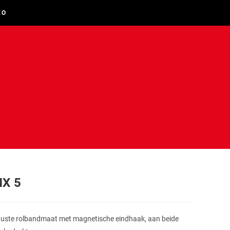
EO
X 5
uste rolbandmaat met magnetische eindhaak, aan beide