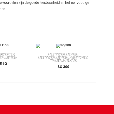
 voordelen zijn de goede leesbaarheid en het eenvoudige
igen.
ERSTIFTEN
,
MEETINSTRUMENTEN
,
STRUMENTEN
MEETINSTRUMENTEN
,
NIEUWIGHEID
,
TIMMERMANSHAAK
E 6G
SQ 300