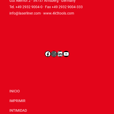
Gut Nierhof 2 · 59757 Arnsberg · Germany
Tel. +49 2932 9004-0 · Fax +49 2932 9004-333
info@laserliner.com
·
www.4k5tools.com
Facebook
Instagram
LinkedIn
YouTube
INICIO
IMPRIMIR
INTIMIDAD