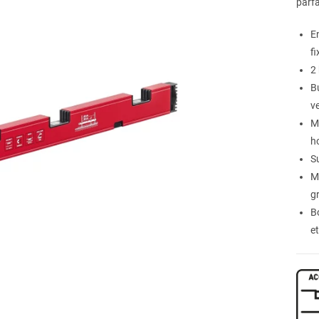
parfa
E
f
2
Bu
ve
M
h
S
Ma
gr
B
e