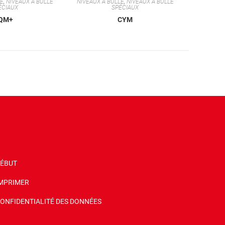
LE
,
NIVEAUX À BULLE
NIVEAUX À BULLE
,
NIVEAUX À BULLE
ÉCIAUX
SPÉCIAUX
IQM+
CYM
ÉBUT
MPRIMER
ONFIDENTIALITÉ DES DONNÉES