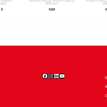
,
NIVEAUX
NIVEAUX À BULLE
,
NIVEAUX À BULLE
NIVEAUX À BUL
IRES
SPÉCIAUX
SP
 S
IQM
Facebook
Instagram
LinkedIn
YouTube
D
I
C