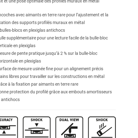
it et une pose optimale des profilés muraux en métal
ncoches avec aimants en terre rare pour l’ajustement et la
ixation des supports profilés muraux en métal
 bulles-blocs en plexiglas antichocs
lle supplémentaire pour une lecture facile de la bulle-bloc
rticale en plexiglas
esure de pente pratique jusqu’à 2 % sur la bulle-bloc
orizontale en plexiglas
urface de mesure usinée fine pour un alignement précis
ins libres pour travailler sur les constructions en métal
âce à la fixation par aimants en terre rare
onne protection du profilé grâce aux embouts amortisseurs
t antichocs