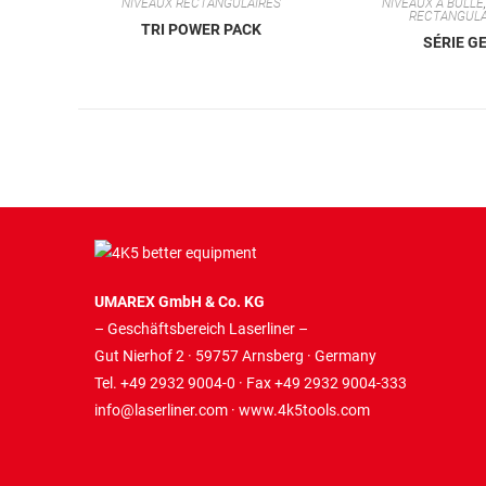
NIVEAUX RECTANGULAIRES
NIVEAUX À BULLE
RECTANGULA
TRI POWER PACK
SÉRIE GE
UMAREX GmbH & Co. KG
– Geschäftsbereich Laserliner –
Gut Nierhof 2 · 59757 Arnsberg · Germany
Tel. +49 2932 9004-0 · Fax +49 2932 9004-333
info@laserliner.com
·
www.4k5tools.com