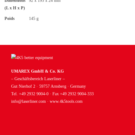
Dimensions
92 x 195 x 24 mm
(L x H x P)
Poids
145 g
UMAREX GmbH & Co. KG
– Geschäftsbereich Laserliner –
Gut Nierhof 2 · 59757 Arnsberg · Germany
Tel. +49 2932 9004-0 · Fax +49 2932 9004-333
info@laserliner.com
·
www.4k5tools.com