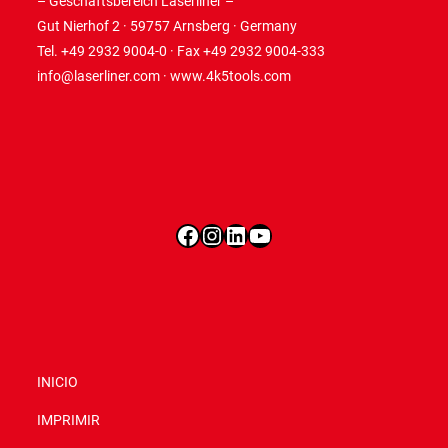
– Geschäftsbereich Laserliner –
Gut Nierhof 2 · 59757 Arnsberg · Germany
Tel. +49 2932 9004-0 · Fax +49 2932 9004-333
info@laserliner.com
·
www.4k5tools.com
Facebook
Instagram
LinkedIn
YouTube
INICIO
IMPRIMIR