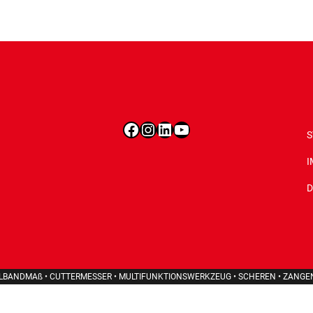
Facebook
Instagram
LinkedIn
YouTube
S
I
D
LLBANDMAß • CUTTERMESSER • MULTIFUNKTIONSWERKZEUG • SCHEREN • ZANGE