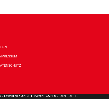
TART
MPRESSUM
ATENSCHUTZ
N • TASCHENLAMPEN • LED-KOPFLAMPEN • BAUSTRAHLER