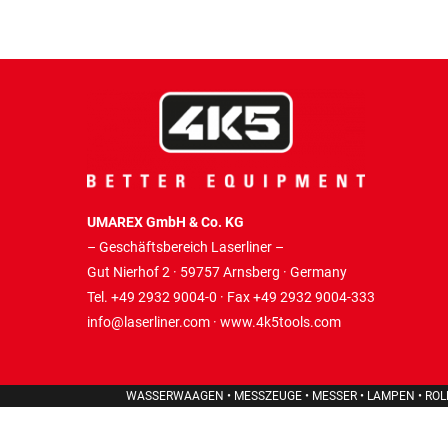
UMAREX GmbH & Co. KG
– Geschäftsbereich Laserliner –
Gut Nierhof 2 · 59757 Arnsberg · Germany
Tel. +49 2932 9004-0 · Fax +49 2932 9004-333
info@laserliner.com
·
www.4k5tools.com
WASSERWAAGEN • MESSZEUGE • MESSER • LAMPEN • RO