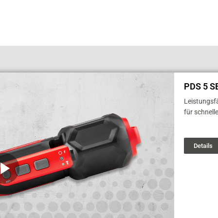
PDS 5 S
Leistungsfä
für schnell
Details