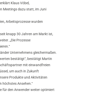
erklärt Klaus Vöbel,
n Meetings dazu statt, im Juni
rden, Arbeitsprozesse wurden
 seit knapp 30 Jahren am Markt ist,
weiter. „Die Prozesse
ieren.“
uerländer Unternehmens gleichermaßen.
erten bestätigt“, bestätigt Martin
schäftspartner mit einwandfreien
lüssel, um auch in Zukunft
unsere Produkte und Aktivitäten
rn höchstes Ansehen.“
te für den Anwender weiter optimiert