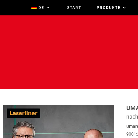
DE
START
PRODUKTE
UMA
nach
Umare
9001: