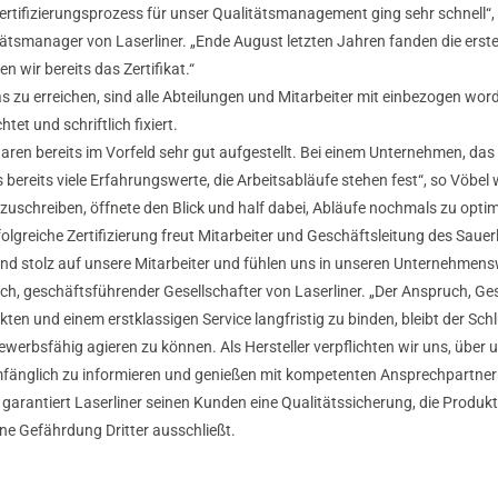
ertifizierungsprozess für unser Qualitätsmanagement ging sehr schnell“, 
ätsmanager von Laserliner. „Ende August letzten Jahren fanden die erste
ten wir bereits das Zertifikat.“
s zu erreichen, sind alle Abteilungen und Mitarbeiter mit einbezogen wo
htet und schriftlich fixiert.
aren bereits im Vorfeld sehr gut aufgestellt. Bei einem Unternehmen, das
s bereits viele Erfahrungswerte, die Arbeitsabläufe stehen fest“, so Vöbel 
zuschreiben, öffnete den Blick und half dabei, Abläufe nochmals zu optim
folgreiche Zertifizierung freut Mitarbeiter und Geschäftsleitung des Sa
ind stolz auf unsere Mitarbeiter und fühlen uns in unseren Unternehmensw
ch, geschäftsführender Gesellschafter von Laserliner. „Der Anspruch, Ge
ten und einem erstklassigen Service langfristig zu binden, bleibt der Sch
werbsfähig agieren zu können. Als Hersteller verpflichten wir uns, über 
mfänglich zu informieren und genießen mit kompetenten Ansprechpartne
garantiert Laserliner seinen Kunden eine Qualitätssicherung, die Produk
ne Gefährdung Dritter ausschließt.