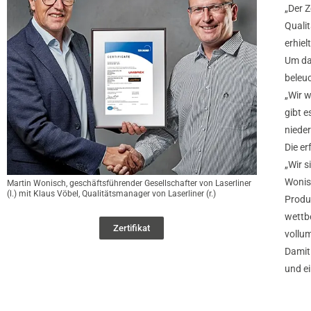
„Der Z
Qualit
erhiel
Um da
beleuc
„Wir w
gibt e
nieder
Die er
„Wir s
Wonis
Martin Wonisch, geschäftsführender Gesellschafter von Laserliner
(l.) mit Klaus Vöbel, Qualitätsmanager von Laserliner (r.)
Produk
wettbe
Zertifikat
vollu
Damit 
und ei