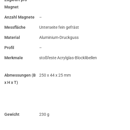
Magnet
Anzahl Magnete
–
Messfläche
Unterseite fein gefräst
Material
Aluminium-Druckguss
Profil
–
Merkmale
stoßfeste Acrylglas-Blocklibellen
Abmessungen (B
250 x 44 x 25 mm
x H x T)
Gewicht
230 g