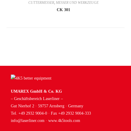
CUTTERMESSER
,
MESSER UND WERKZEUGE
CK 301
UMAREX GmbH & Co. KG
– Geschäftsbereich Laserliner –
Gut Nierhof 2 · 59757 Arnsberg · Germany
Tel. +49 2932 9004-0 · Fax +49 2932 9004-333
info@laserliner.com
·
www.4k5tools.com