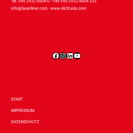
Tel. +49 2932 9004-0 · Fax +49 2932 9004-333
info@laserliner.com
·
www.4k5tools.com
Facebook
Instagram
LinkedIn
YouTube
START
IMPRESSUM
DATENSCHUTZ