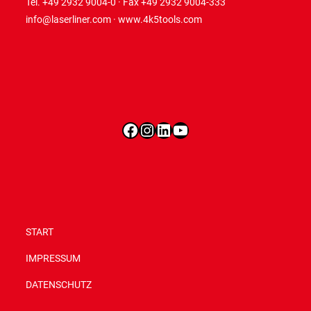
Tel. +49 2932 9004-0 · Fax +49 2932 9004-333
info@laserliner.com
·
www.4k5tools.com
Facebook
Instagram
LinkedIn
YouTube
START
IMPRESSUM
DATENSCHUTZ